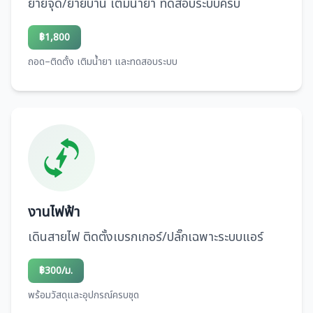
ย้ายจุด/ย้ายบ้าน เติมน้ำยา ทดสอบระบบครบ
฿1,800
ถอด–ติดตั้ง เติมน้ำยา และทดสอบระบบ
งานไฟฟ้า
เดินสายไฟ ติดตั้งเบรกเกอร์/ปลั๊กเฉพาะระบบแอร์
฿300/ม.
พร้อมวัสดุและอุปกรณ์ครบชุด